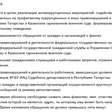
66
ся в целях реализации антикоррупционных мероприятий, содейств
ленных на профилактику коррупционных и иных правонарушений в
блики Татарстан и Казанском гарнизонном военном суде, формиров
ионному поведению.
принимаются обращения от граждан и организаций о фактах:
 правонарушений в деятельности федеральных государственных гр
едеральной государственной гражданской службы в Управлении 
дах и Казанском гарнизонном военном суде;
нными гражданскими служащими и работниками запретов, ограниче
ения;
 правонарушений в деятельности работников, замещающих должно
лиале ФГБУ ИАЦ Судебного департамента в Республике Татарстан.
граждан и представителей организаций осуществляется круглосут
ообщений (в режиме автоответчика).
оверия абоненту необходимо назвать свою фамилию, имя, отчеств
елем которой он является, адрес, по которому ему может быть нап
Время изложения обращения не должно превышать пяти минут.