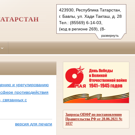
423930, Республика Татарстан,
г. Бавлы, ул. Хади Такташ, д. 28
ТАТАРСТАН
Тел.: (85569) 6-14-03,
(код в регионе 269), (8-
85569) 6-14-08
развернуть
bavlinsky.tat@sudrf.ru
дению и урегулированию
 сфере противодействия
, связанных с
Запросы ОПФР по постановлению
Правительства РФ от 28.06.2021 №
1037
версия для печати