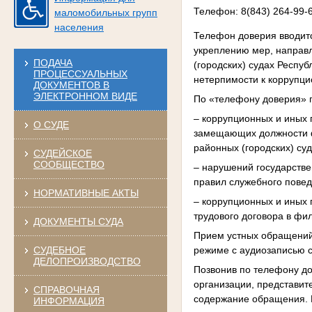
Телефон: 8(843) 264-99-
маломобильных групп
населения
Телефон доверия вводит
укреплению мер, направ
ПОДАЧА
(городских) судах Респу
ПРОЦЕССУАЛЬНЫХ
нетерпимости к коррупц
ДОКУМЕНТОВ В
ЭЛЕКТРОННОМ ВИДЕ
По «телефону доверия» 
– коррупционных и иных
О СУДЕ
замещающих должности ф
районных (городских) су
СУДЕЙСКОЕ
СООБЩЕСТВО
– нарушений государстве
правил служебного повед
НОРМАТИВНЫЕ АКТЫ
– коррупционных и иных
трудового договора в фи
ДОКУМЕНТЫ СУДА
Прием устных обращений 
режиме с аудиозаписью с
СУДЕБНОЕ
ДЕЛОПРОИЗВОДСТВО
Позвонив по телефону д
организации, представит
СПРАВОЧНАЯ
содержание обращения. 
ИНФОРМАЦИЯ